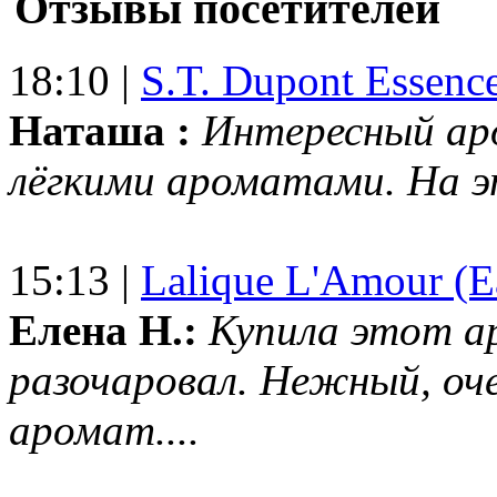
Отзывы посетителей
18:10 |
S.T. Dupont Essenc
Наташа :
Интересный ар
лёгкими ароматами. На 
15:13 |
Lalique L'Amour (E
Елена Н.:
Купила этот а
разочаровал. Нежный, оч
аромат....