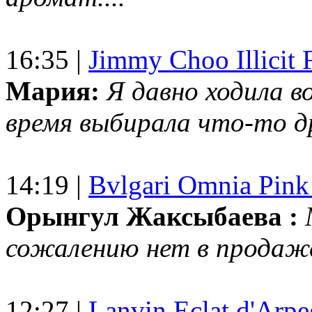
16:35 |
Jimmy Choo Illicit F
Мария:
Я давно ходила в
время выбирала что-то др
14:19 |
Bvlgari Omnia Pink
Орынгул Жаксыбаева :
сожалению нет в продаж
12:27 |
Lanvin Eclat d'Arp