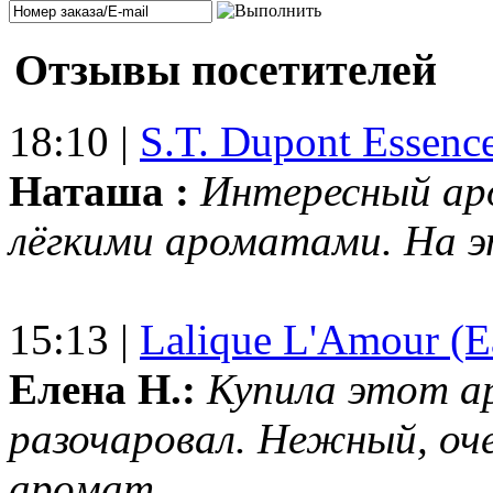
Отзывы посетителей
18:10 |
S.T. Dupont Essenc
Наташа :
Интересный ар
лёгкими ароматами. На 
15:13 |
Lalique L'Amour (E
Елена Н.:
Купила этот а
разочаровал. Нежный, оч
аромат....