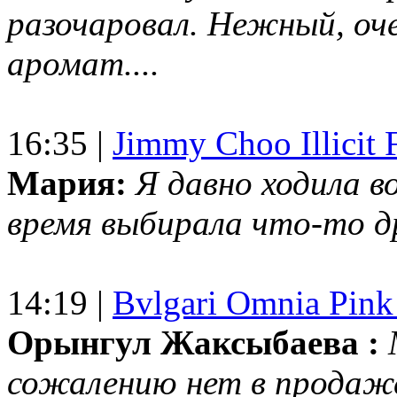
разочаровал. Нежный, оч
аромат....
16:35 |
Jimmy Choo Illicit F
Мария:
Я давно ходила в
время выбирала что-то др
14:19 |
Bvlgari Omnia Pink
Орынгул Жаксыбаева :
сожалению нет в продаж