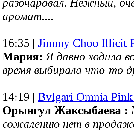
разочаровал. Нежный, оч
аромат....
16:35 |
Jimmy Choo Illicit F
Мария:
Я давно ходила в
время выбирала что-то др
14:19 |
Bvlgari Omnia Pink
Орынгул Жаксыбаева :
сожалению нет в продаж