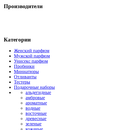
Производители
Категории
Женский парфюм
Мужской парфюм
Унисекс парфюм
Пробники
Миниатюры
Отливанты
Тестеры
Подарочные наборы
альдегидные
амбровые
ароматные
водные
восточные
древесные
зеленые
кожаные