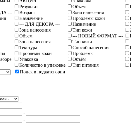
оматы
АКЦИЯ
Упаковка
Результат
Объем
ДА ---
Возраст
Зона нанесения
вия
Назначение
Проблемы кожи
--- ДЛЯ ДЕКОРА ---
Назначение
Зона нанесения
Тип кожи
Объем
--- НОВЫЙ ФОРМАТ ---
Зона нанесения
Тип кожи
Текстура
Способ нанесения
иты
Проблемы кожи
Проблемы
наборе
Упаковка
Объём
Количество в упаковке
Тип питания
Поиск в подкатегории
-
-