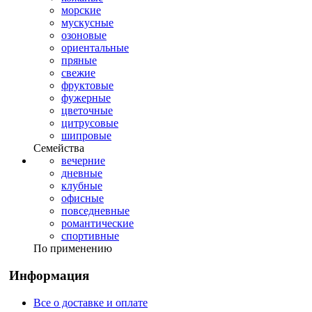
морские
мускусные
озоновые
ориентальные
пряные
свежие
фруктовые
фужерные
цветочные
цитрусовые
шипровые
Семейства
вечерние
дневные
клубные
офисные
повседневные
романтические
спортивные
По применению
Информация
Все о доставке и оплате