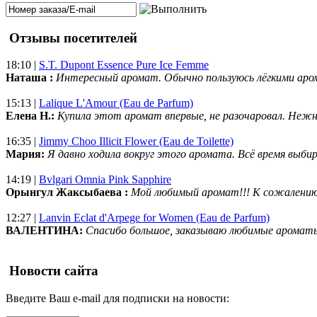
Отзывы посетителей
18:10 |
S.T. Dupont Essence Pure Ice Femme
Наташа :
Интересный аромат. Обычно пользуюсь лёгкими аро
15:13 |
Lalique L'Amour (Eau de Parfum)
Елена Н.:
Купила этот аромат впервые, не разочаровал. Нежн
16:35 |
Jimmy Choo Illicit Flower (Eau de Toilette)
Мария:
Я давно ходила вокруг этого аромата. Всё время выбир
14:19 |
Bvlgari Omnia Pink Sapphire
Орынгул Жаксыбаева :
Мой любимый аромат!!! К сожалени
12:27 |
Lanvin Eclat d'Arpege for Women (Eau de Parfum)
ВАЛЕНТИНА:
Спасибо большое, заказываю любимые ароматы
Новости сайта
Введите Ваш e-mail для подписки на новости: