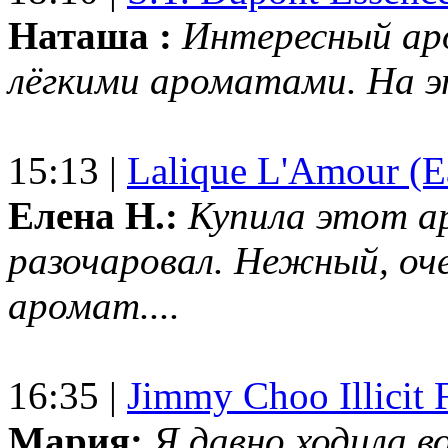
Наташа :
Интересный ар
лёгкими ароматами. На 
15:13 |
Lalique L'Amour (E
Елена Н.:
Купила этот а
разочаровал. Нежный, оч
аромат....
16:35 |
Jimmy Choo Illicit F
Мария:
Я давно ходила в