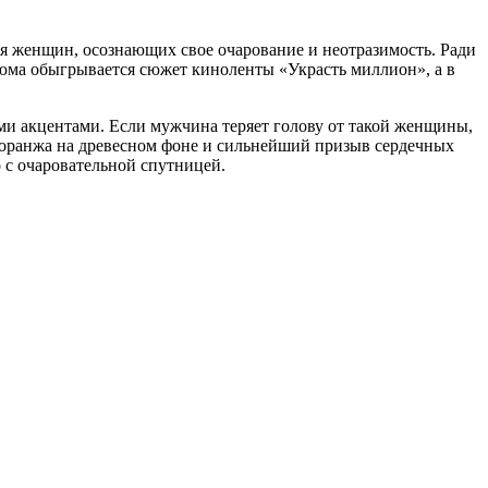
ля женщин, осознающих свое очарование и неотразимость. Ради
фюма обыгрывается сюжет киноленты «Украсть миллион», а в
ыми акцентами. Если мужчина теряет голову от такой женщины,
рдоранжа на древесном фоне и сильнейший призыв сердечных
 с очаровательной спутницей.