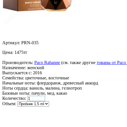
Артикул:
PRN-035
Цена:
1475
тг
Производитель:
Paco Rabanne
(см. также другие
товары от Paco
Назначение:
женский
Выпускается с:
2016
Семейства:
цветочные, восточные
Начальные ноты:
флердоранж, древесный аккорд
Ноты сердца:
ваниль, малина, гелиотроп
Базовые ноты:
пачули, мед, какао
Количество:
Объем: