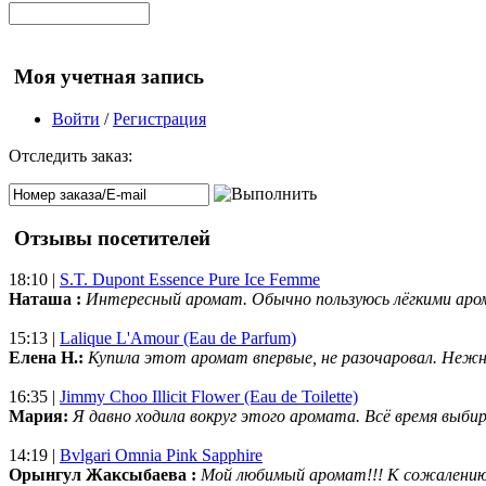
Моя учетная запись
Войти
/
Регистрация
Отследить заказ:
Отзывы посетителей
18:10 |
S.T. Dupont Essence Pure Ice Femme
Наташа :
Интересный аромат. Обычно пользуюсь лёгкими аро
15:13 |
Lalique L'Amour (Eau de Parfum)
Елена Н.:
Купила этот аромат впервые, не разочаровал. Нежн
16:35 |
Jimmy Choo Illicit Flower (Eau de Toilette)
Мария:
Я давно ходила вокруг этого аромата. Всё время выбир
14:19 |
Bvlgari Omnia Pink Sapphire
Орынгул Жаксыбаева :
Мой любимый аромат!!! К сожалени