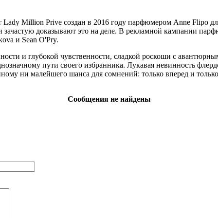
Lady Million Prive создан в 2016 году парфюмером Anne Flipo д
и зачастую доказывают это на деле. В рекламной кампании пар
ova и Sean O'Pry.
енности и глубокой чувственности, сладкой роскоши с авантюрн
еоднозначному пути своего избранника. Лукавая невинность фле
ному ни малейшего шанса для сомнений: только вперед и только
Сообщения не найдены