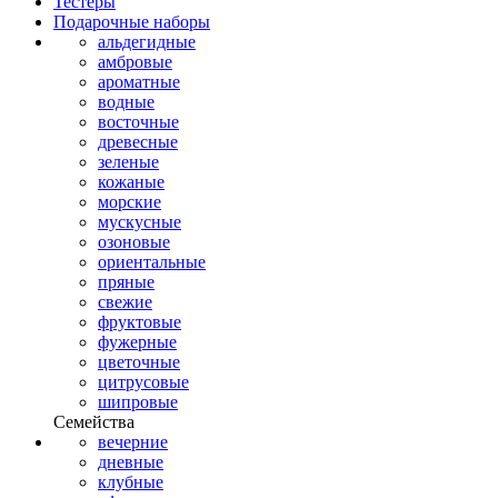
Тестеры
Подарочные наборы
альдегидные
амбровые
ароматные
водные
восточные
древесные
зеленые
кожаные
морские
мускусные
озоновые
ориентальные
пряные
свежие
фруктовые
фужерные
цветочные
цитрусовые
шипровые
Семейства
вечерние
дневные
клубные