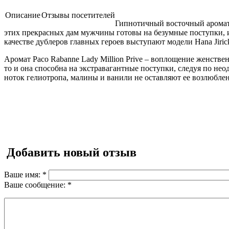
Описание
Отзывы посетителей
Гипнотичный восточный аромат 
этих прекрасных дам мужчины готовы на безумные поступки, 
качестве дублеров главных героев выступают модели Hana Jirick
Аромат Paco Rabanne Lady Million Prive – воплощение женств
то и она способна на экстравагантные поступки, следуя по н
ноток гелиотропа, малины и ванили не оставляют ее возлюблен
Добавить новый отзыв
Ваше имя:
*
Ваше сообщение:
*