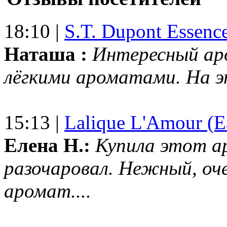
18:10 |
S.T. Dupont Essenc
Наташа :
Интересный ар
лёгкими ароматами. На 
15:13 |
Lalique L'Amour (E
Елена Н.:
Купила этот а
разочаровал. Нежный, оч
аромат....