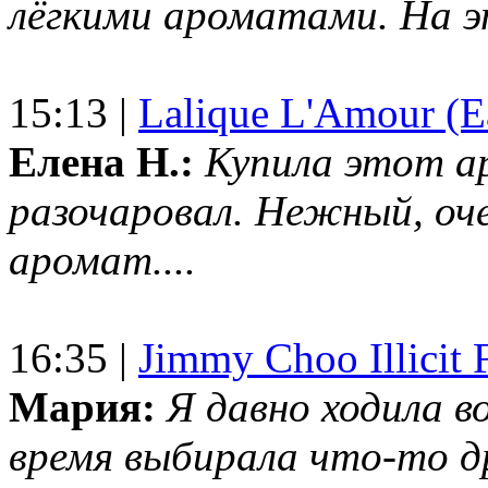
лёгкими ароматами. На 
15:13 |
Lalique L'Amour (E
Елена Н.:
Купила этот а
разочаровал. Нежный, оч
аромат....
16:35 |
Jimmy Choo Illicit F
Мария:
Я давно ходила в
время выбирала что-то др