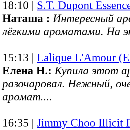
18:10 |
S.T. Dupont Essenc
Наташа :
Интересный ар
лёгкими ароматами. На 
15:13 |
Lalique L'Amour (E
Елена Н.:
Купила этот а
разочаровал. Нежный, оч
аромат....
16:35 |
Jimmy Choo Illicit F