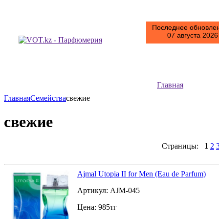
Последнее обновлен
07 августа 2026 
Главная
Главная
Семейства
свежие
свежие
Страницы:
1
2
Ajmal Utopia II for Men (Eau de Parfum)
Артикул:
AJM-045
Цена:
985
тг