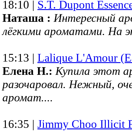
18:10 |
S.T. Dupont Essenc
Наташа :
Интересный ар
лёгкими ароматами. На 
15:13 |
Lalique L'Amour (E
Елена Н.:
Купила этот а
разочаровал. Нежный, оч
аромат....
16:35 |
Jimmy Choo Illicit F