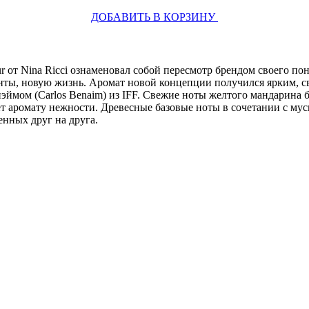
ДОБАВИТЬ В КОРЗИНУ
ur от Nina Ricci ознаменовал собой пересмотр брендом своего 
изонты, новую жизнь. Аромат новой концепции получился ярким,
эймом (Carlos Benaim) из IFF. Свежие ноты желтого мандарина 
т аромату нежности. Древесные базовые ноты в сочетании с му
енных друг на друга.