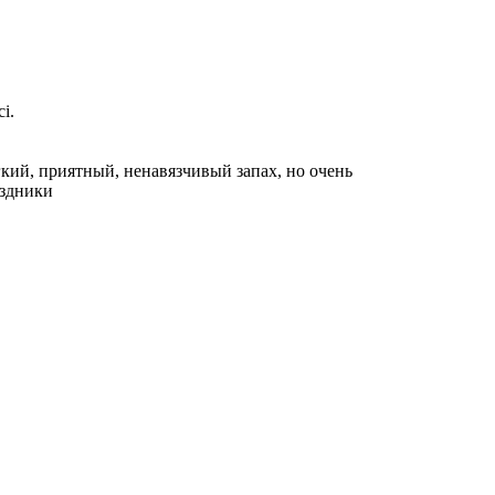
i.
ёгкий, приятный, ненавязчивый запах, но очень
аздники