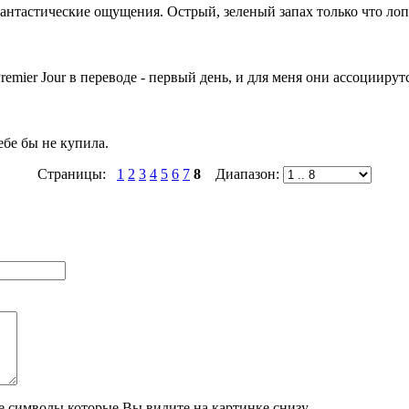
фантастические ощущения. Острый, зеленый запах только что ло
emier Jour в переводе - первый день, и для меня они ассоциирут
бе бы не купила.
Страницы:
1
2
3
4
5
6
7
8
Диапазон:
те символы которые Вы видите на картинке снизу.