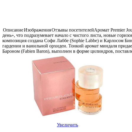
Описание
Изображения
Отзывы посетителей
Аромат Premier Jo
день», что подразумевает начало с чистого листа, новые гор
композиция создана Софи Лаббе (Sophie Labbe) и Карлосом Бин
гардении и ванильной орхидеи. Тонкий аромат миндаля придае
Бароном (Fabien Baron), выполнен в форме цилиндров, поставл
Увеличить