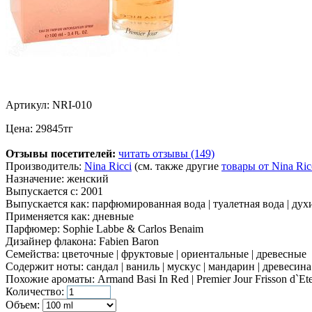
Артикул:
NRI-010
Цена:
29845
тг
Отзывы посетителей:
читать отзывы (149)
Производитель:
Nina Ricci
(см. также другие
товары от Nina Ric
Назначение:
женский
Выпускается с:
2001
Выпускается как:
парфюмированная вода | туалетная вода | духи |
Применяется как:
дневные
Парфюмер:
Sophie Labbe & Carlos Benaim
Дизайнер флакона:
Fabien Baron
Семейства:
цветочные | фруктовые | ориентальные | древесные
Содержит ноты:
сандал | ваниль | мускус | мандарин | древесина
Похожие ароматы:
Armand Basi In Red | Premier Jour Frisson d`Ete
Количество:
Объем: