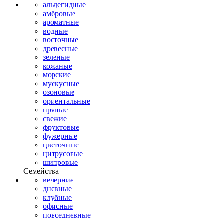
альдегидные
амбровые
ароматные
водные
восточные
древесные
зеленые
кожаные
морские
мускусные
озоновые
ориентальные
пряные
свежие
фруктовые
фужерные
цветочные
цитрусовые
шипровые
Семейства
вечерние
дневные
клубные
офисные
повседневные