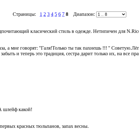
Страницы:
1
2
3
4
5
6
7
8
Диапазон:
дпочитающий класический стиль в одежде. Нетипичен для N.Ricc
за, а мне говорят: ''Галя!Только ты так пахнешь !!! '' Советую.Л
абыть и теперь это традиция, сестра дарит только их, на все пр
А шлейф какой!
 первых красных тюльпанов, запах весны.