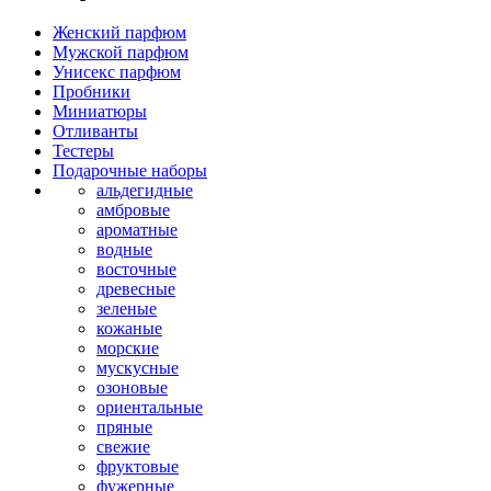
Женский парфюм
Мужской парфюм
Унисекс парфюм
Пробники
Миниатюры
Отливанты
Тестеры
Подарочные наборы
альдегидные
амбровые
ароматные
водные
восточные
древесные
зеленые
кожаные
морские
мускусные
озоновые
ориентальные
пряные
свежие
фруктовые
фужерные