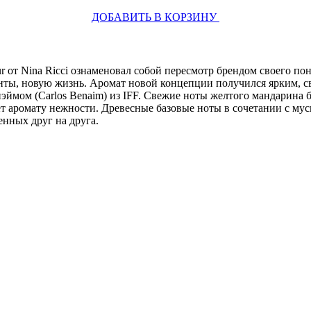
ДОБАВИТЬ В КОРЗИНУ
ur от Nina Ricci ознаменовал собой пересмотр брендом своего 
изонты, новую жизнь. Аромат новой концепции получился ярким,
эймом (Carlos Benaim) из IFF. Свежие ноты желтого мандарина 
т аромату нежности. Древесные базовые ноты в сочетании с му
енных друг на друга.