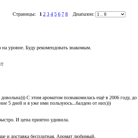
Страницы:
1
2
3
4
5
6
7
8
Диапазон:
о на уровне. Буду рекомендовать знакомым.
!!
ь довольна))) С этим ароматом познакомилась ещё в 2006 году, д
ие 5 дней и я уже ими пользуюсь...балдею от них)))
быстро. И цена приятно удивила.
Еще и доставка бесплатная. Аромат любимый.