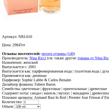
Артикул:
NRI-010
Цена:
29845
тг
Отзывы посетителей:
читать отзывы (149)
Производитель:
Nina Ricci
(см. также другие
товары от Nina Ric
Назначение:
женский
Выпускается с:
2001
Выпускается как:
парфюмированная вода | туалетная вода | духи |
Применяется как:
дневные
Парфюмер:
Sophie Labbe & Carlos Benaim
Дизайнер флакона:
Fabien Baron
Семейства:
цветочные | фруктовые | ориентальные | древесные
Содержит ноты:
сандал | ваниль | мускус | мандарин | древесина
Похожие ароматы:
Armand Basi In Red | Premier Jour Frisson d`Ete
Количество:
Объем: