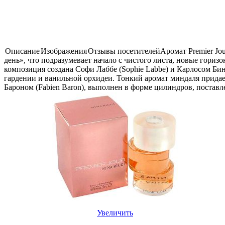
Описание
Изображения
Отзывы посетителей
Аромат Premier Jo
день», что подразумевает начало с чистого листа, новые гор
композиция создана Софи Лаббе (Sophie Labbe) и Карлосом Бин
гардении и ванильной орхидеи. Тонкий аромат миндаля придае
Бароном (Fabien Baron), выполнен в форме цилиндров, поставл
Увеличить