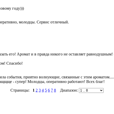
овому году)))
к оперативно, молодцы. Сервис отличный.
зать его! Аромат и в правда никого не оставляет равнодушным!
сом! Спасибо!
нила события, приятно волнующие, связанные с этим ароматом.....
 ващщще - супер! Молодцы, оперативно работают! Всех благ!
Страницы:
1
2
3
4
5
6
7
8
Диапазон: