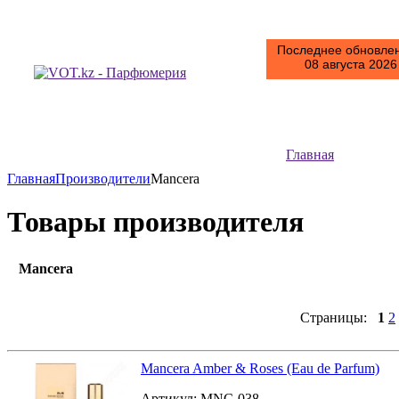
Последнее обновлен
08 августа 2026 
Главная
Главная
Производители
Mancera
Товары производителя
Mancera
Страницы:
1
2
Mancera Amber & Roses (Eau de Parfum)
Артикул:
MNC-038