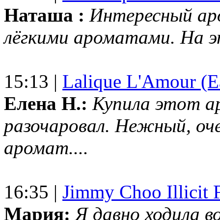
Наташа :
Интересный ар
лёгкими ароматами. На 
15:13 |
Lalique L'Amour (E
Елена Н.:
Купила этот а
разочаровал. Нежный, оч
аромат....
16:35 |
Jimmy Choo Illicit F
Мария:
Я давно ходила в