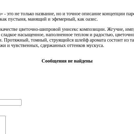
а» - это не только название, но и точное описание концепции 
как пустыня, манящий и эфемерный, как оазис.
качестве цветочно-шипровой унисекс композиции. Жгучие, им
сладкое насыщенное, наполненное теплом и радостью, цветочное
и. Протяжный, томный, струящийся шлейф аромата состоит из та
ожи и чувственных, сдержанных оттенков мускуса.
Сообщения не найдены