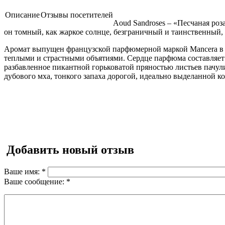
Описание
Отзывы посетителей
Aoud Sandroses – «Песчаная роз
он томный, как жаркое солнце, безграничный и таинственный, 
Аромат выпущен французской парфюмерной маркой Mancera в 
теплыми и страстными объятиями. Сердце парфюма составляет 
разбавленное пикантной горьковатой пряностью листьев пачул
дубового мха, тонкого запаха дорогой, идеально выделанной к
Добавить новый отзыв
Ваше имя:
*
Ваше сообщение:
*