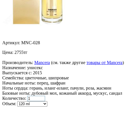
Артикул:
MNC-028
Цена:
2755
тг
Производитель:
Mancera
(см. также другие
товары от Mancera
)
Назначение:
унисекс
Выпускается с:
2015
Семейства:
цветочные, шипровые
Начальные ноты:
перец, шафран
Ноты сердца:
герань, иланг-иланг, пачули, роза, жасмин
Базовые ноты:
дубовый мох, кожаный аккорд, мускус, сандал
Количество:
Объем: