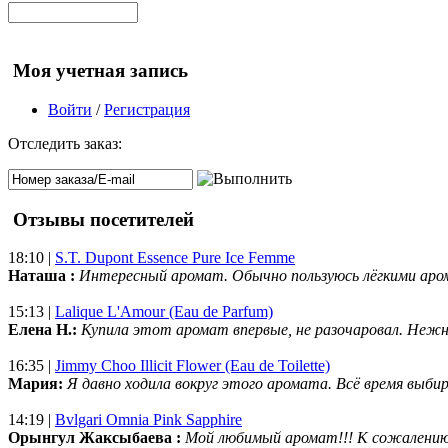
Моя учетная запись
Войти
/
Регистрация
Отследить заказ:
Отзывы посетителей
18:10 |
S.T. Dupont Essence Pure Ice Femme
Наташа :
Интересный аромат. Обычно пользуюсь лёгкими аро
15:13 |
Lalique L'Amour (Eau de Parfum)
Елена Н.:
Купила этот аромат впервые, не разочаровал. Нежн
16:35 |
Jimmy Choo Illicit Flower (Eau de Toilette)
Мария:
Я давно ходила вокруг этого аромата. Всё время выбир
14:19 |
Bvlgari Omnia Pink Sapphire
Орынгул Жаксыбаева :
Мой любимый аромат!!! К сожалени