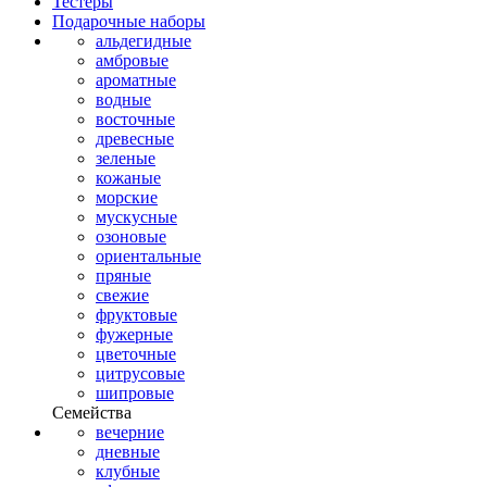
Тестеры
Подарочные наборы
альдегидные
амбровые
ароматные
водные
восточные
древесные
зеленые
кожаные
морские
мускусные
озоновые
ориентальные
пряные
свежие
фруктовые
фужерные
цветочные
цитрусовые
шипровые
Семейства
вечерние
дневные
клубные