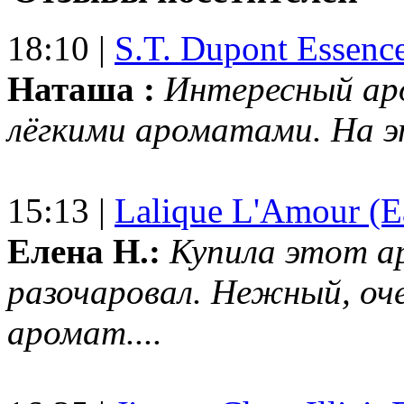
18:10 |
S.T. Dupont Essenc
Наташа :
Интересный ар
лёгкими ароматами. На 
15:13 |
Lalique L'Amour (E
Елена Н.:
Купила этот а
разочаровал. Нежный, оч
аромат....