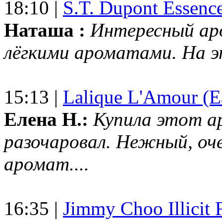
18:10 |
S.T. Dupont Essenc
Наташа :
Интересный ар
лёгкими ароматами. На 
15:13 |
Lalique L'Amour (E
Елена Н.:
Купила этот а
разочаровал. Нежный, оч
аромат....
16:35 |
Jimmy Choo Illicit F