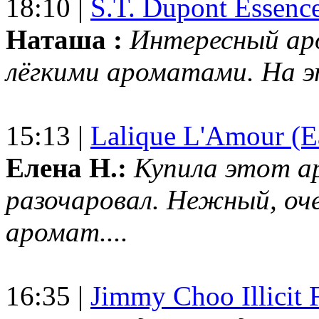
18:10 |
S.T. Dupont Essenc
Наташа :
Интересный ар
лёгкими ароматами. На 
15:13 |
Lalique L'Amour (E
Елена Н.:
Купила этот а
разочаровал. Нежный, оч
аромат....
16:35 |
Jimmy Choo Illicit F