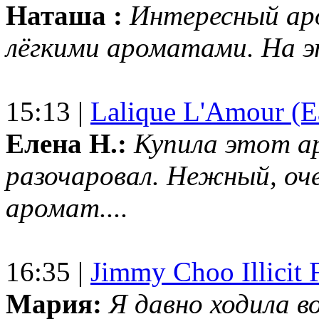
Наташа :
Интересный ар
лёгкими ароматами. На 
15:13 |
Lalique L'Amour (E
Елена Н.:
Купила этот а
разочаровал. Нежный, оч
аромат....
16:35 |
Jimmy Choo Illicit F
Мария:
Я давно ходила в