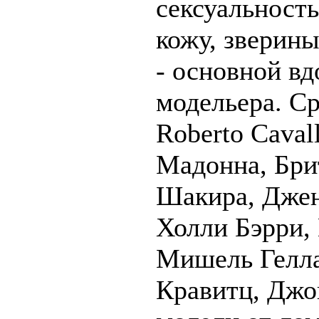
сексуальность
кожу, зверин
- основной вд
модельера. С
Roberto Caval
Мадонна, Бри
Шакира, Джен
Холли Бэрри,
Мишель Гелла
Кравитц, Джо