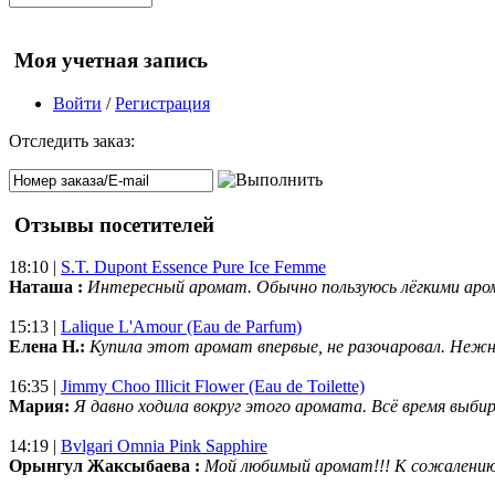
Моя учетная запись
Войти
/
Регистрация
Отследить заказ:
Отзывы посетителей
18:10 |
S.T. Dupont Essence Pure Ice Femme
Наташа :
Интересный аромат. Обычно пользуюсь лёгкими аро
15:13 |
Lalique L'Amour (Eau de Parfum)
Елена Н.:
Купила этот аромат впервые, не разочаровал. Нежн
16:35 |
Jimmy Choo Illicit Flower (Eau de Toilette)
Мария:
Я давно ходила вокруг этого аромата. Всё время выбир
14:19 |
Bvlgari Omnia Pink Sapphire
Орынгул Жаксыбаева :
Мой любимый аромат!!! К сожалени