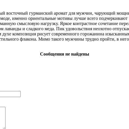
тный восточный гурманский аромат для мужчин, чарующий мощны
ь моде, именно ориентальные мотивы лучше всего подчеркивают 
манную смысловую нагрузку. Яркое контрастное сочетание пере
м лаванды и сладкого меда. Пик удовольствия неохотно отпуска
м духе композиция рисует современного горожанина изысканным
 стильного флакона. Мимо такого мужчины трудно пройти, в нег
Сообщения не найдены