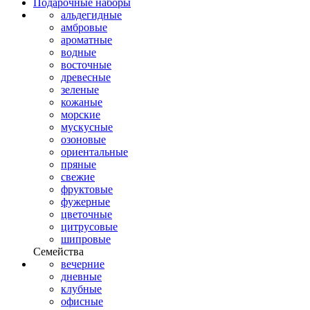
Подарочные наборы
альдегидные
амбровые
ароматные
водные
восточные
древесные
зеленые
кожаные
морские
мускусные
озоновые
ориентальные
пряные
свежие
фруктовые
фужерные
цветочные
цитрусовые
шипровые
Семейства
вечерние
дневные
клубные
офисные