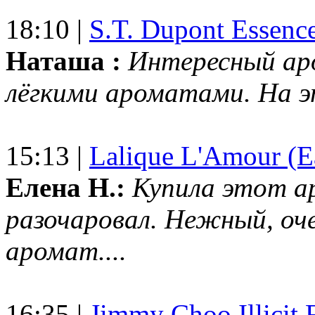
18:10 |
S.T. Dupont Essenc
Наташа :
Интересный ар
лёгкими ароматами. На 
15:13 |
Lalique L'Amour (E
Елена Н.:
Купила этот а
разочаровал. Нежный, оч
аромат....
16:35 |
Jimmy Choo Illicit F