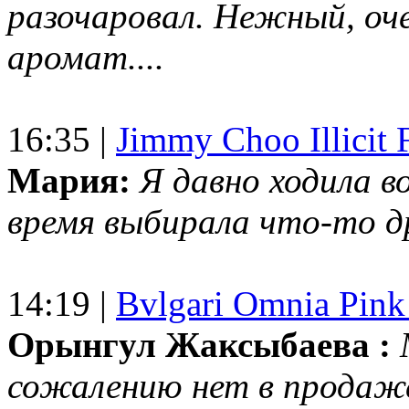
разочаровал. Нежный, оч
аромат....
16:35 |
Jimmy Choo Illicit F
Мария:
Я давно ходила в
время выбирала что-то др
14:19 |
Bvlgari Omnia Pink
Орынгул Жаксыбаева :
сожалению нет в продаж