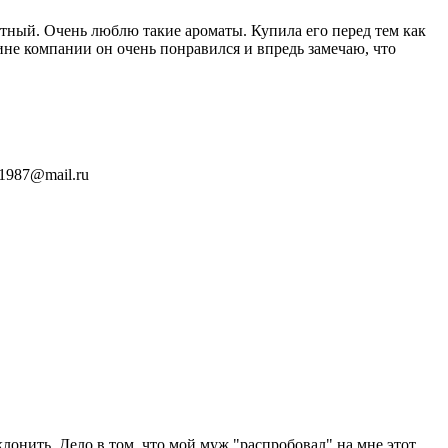
атный. Очень люблю такие ароматы. Купила его перед тем как
вине компании он очень понравился и впредь замечаю, что
m1987@mail.ru
клонить. Дело в том, что мой муж "распробовал" на мне этот