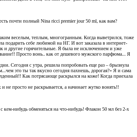
ть почти полный Nina ricci premier jour 50 ml, как вам?
 таким веселым, теплым, многогранным. Когда выветрился, тоже
ила подарить себе любимой на НГ. И вот заказала в интернет-
як и другие горячительные. Я была не исключением и уже
рование!! Просто вонь.. как от дешевого мужского парфюма... Я
дни. Сегодня с утра, решила попробовать еще раз – брызнула
...чем это ты так вкусно сегодня пахнешь, дорогая?» Я и сама
алденный!! Как потрясающе раскрылся на коже! Когда приехала
 не просто не раскрывается, а начинает жутко вонять!!
 с кем-нибудь обменяться на что-нибудь! Флакон 50 мл без 2-х