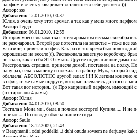
парфюм и очень уговаривает оставить его себе для него )))
Автор:
sss
Добавлено:
12.01.2010, 00:37
Юлия, я очень хочу этот аромат, а так как у меня много парфюмо
Автор:
Герда
Добавлено:
06.01.2010, 12:55
История моего знакомства с этим ароматом весьма своеобразна
не разочаровал. Второй раз потестила на запястье – тоже все з
магазине, привезли в офис. Как раз в это время был новогодн
хорошенько на веселе ))). Распаковала заветную коробочку, брыз
не знала, как с себя ЭТО смыть. Другие подвыпившие дамы тоже
Расстроилась страшно, принесла домой, поставила на полку. Не
пару раз, села в машину и поехала на работу. Муж, который сид
обалдела! АБСОЛЮТНО другой запах!!!!!! К легким конечно же
в офис, те же самые подруги, которые плевались до этого с з
Вот такая вот история.. ))) Про капризный парфюм, имеющий с
(тестировали 4 дамы)
Автор:
Юлия
Добавлено:
04.01.2010, 08:50
Тестила в Мона ми.. была в полном восторге! Купила..... И не п
пшиков.... По поводу обмена пишите сюда
Автор:
Saule
Добавлено:
18.12.2009, 21:43
v Beatymanii i odni poddelki...i duhi ottuda sovsem ne derjutsya kak o
Автор:
Rina-Rina