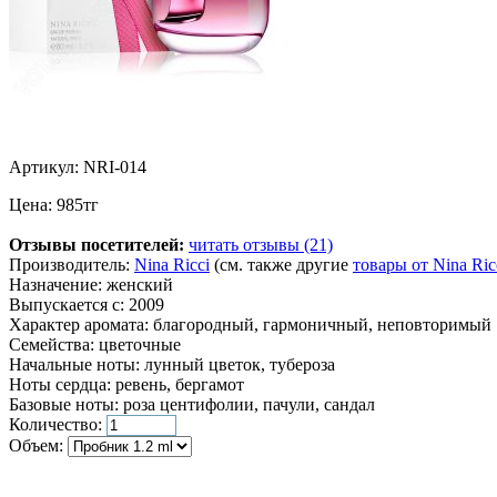
Артикул:
NRI-014
Цена:
985
тг
Отзывы посетителей:
читать отзывы (21)
Производитель:
Nina Ricci
(см. также другие
товары от Nina Ric
Назначение:
женский
Выпускается с:
2009
Характер аромата:
благородный, гармоничный, неповторимый
Семейства:
цветочные
Начальные ноты:
лунный цветок, тубероза
Ноты сердца:
ревень, бергамот
Базовые ноты:
роза центифолии, пачули, сандал
Количество:
Объем: