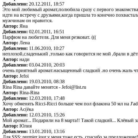
Добавлено:
20.12.2011, 18:57
Это мой любимый аромат,полюбила сразу с первого знакомства 
идти на встречу с друзьями,когда пришла то конечно похвастал
мужчинам он нравится.
Автор:
Яна
Добавлено:
02.01.2011, 16:51
Парфюм на любителя. Для меня резковат. (((
Автор:
Лена
Добавлено:
11.06.2010, 10:27
неплохой,сладенький ,только как говорится не мой ,брали в д
Автор:
нади
Добавлено:
03.04.2010, 20:03
очень приятный аромат.насыщенный сладкий .но очень жаль что
Автор:
Jefoi
Добавлено:
19.03.2010, 08:38
Rina Rina давайте менятся - Jefoi@list.ru
Автор:
Rina-Rina
Добавлено:
12.03.2010, 17:48
Хочу обменять Ricci-Ricci больше чем пол флакона 50 мл на J'ad
Автор:
Ас(ёка
Добавлено:
12.03.2010, 15:26
Мой аромат... Подарили на 8 марта!! Такой сладкий... Клёвый за
Автор:
Юлия
Добавлено:
13.01.2010, 13:16
Для SSS: premier jour у меня тоже есть, спасибо за предложени