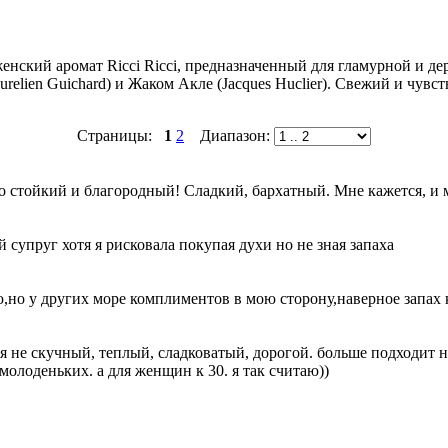
женский аромат Ricci Ricci, предназначенный для гламурной и де
ien Guichard) и Жаком Акле (Jacques Huclier). Свежий и чувст
Страницы:
1
2
Диапазон:
, но стойкий и благородный! Сладкий, бархатный. Мне кажется, 
 супруг хотя я рисковала покупая духи но не зная запаха
ю,но у других море комплиментов в мою сторону,наверное запах 
не скучный, теплый, сладковатый, дорогой. больше подходит на з
молоденьких. а для женщин к 30. я так считаю))