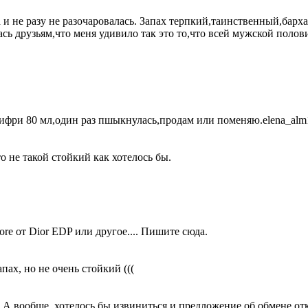
и не разу не разочаровалась. Запах терпкий,таинственный,барх
ась друзьям,что меня удивило так это то,что всей мужской поло
ётифри 80 мл,один раз пшыкнулась,продам или поменяю.elena_al
 не такой стойкий как хотелось бы.
ore от Dior EDP или другое.... Пишите сюда.
пах, но не очень стойкий (((
е! А вообще, хотелось бы извиниться и предложение об обмене от