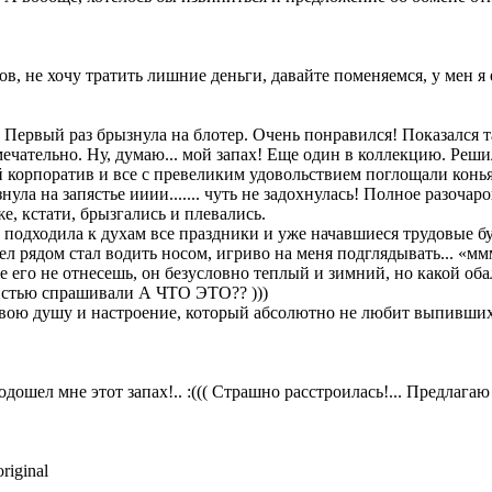
в, не хочу тратить лишние деньги, давайте поменяемся, у мен я ес
. Первый раз брызнула на блотер. Очень понравился! Показался
амечательно. Ну, думаю... мой запах! Еще один в коллекцию. Реш
ий корпоратив и все с превеликим удовольствием поглощали конь
нула на запястье ииии....... чуть не задохнулась! Полное разоча
, кстати, брызгались и плевались.
 подходила к духам все праздники и уже начавшиеся трудовые бу
ел рядом стал водить носом, игриво на меня подглядывать... «ммм
 его не отнесешь, он безусловно теплый и зимний, но какой об
авистью спрашивали А ЧТО ЭТО?? )))
вою душу и настроение, который абсолютно не любит выпивших и
одошел мне этот запах!.. :((( Страшно расстроилась!... Предлагаю
riginal