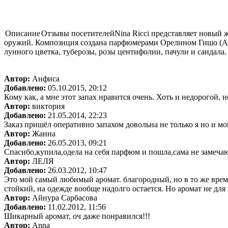
Описание
Отзывы посетителей
Nina Ricci представляет новый 
оружий. Композиция создана парфюмерами Орелином Гишо (Aurel
лунного цветка, туберозы, розы центифолии, пачули и сандала.
Автор:
Анфиса
Добавлено:
05.10.2015, 20:12
Кому как, а мне этот запах нравится очень. Хоть и недорогой
Автор:
виктория
Добавлено:
21.05.2014, 22:23
Заказ пришёл оперативно запахом довольна не только я но и мой
Автор:
Жанна
Добавлено:
26.05.2013, 09:21
Спасибо,купила,одела на себя парфюм и пошла,сама не замеча
Автор:
ЛЕЛЯ
Добавлено:
26.03.2012, 10:47
Это мой самый любимый аромат. благородный, но в то же время 
стойкий, на одежде вообще надолго остается. Но аромат не для 
Автор:
Айнура Сарбасова
Добавлено:
11.02.2012, 11:56
Шикарный аромат, оч даже понравился!!!
Автор:
Anna