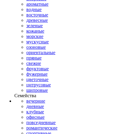
ароматные
водные
восточные
древесные
зеленые
кожаные
морские
мускусные
озоновые
ориентальные
пряные
свежие
фруктовые
фужерные
цветочные
цитрусовые
шипровые
Семейства
вечерние
дневные
клубные
офисные
повседневные
романтические
спортивные