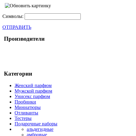
Символы:
ОТПРАВИТЬ
Производители
Категории
Женский парфюм
Мужской парфюм
Унисекс парфюм
Пробники
Миниатюры
Отливанты
Тестеры
Подарочные наборы
альдегидные
амбровые