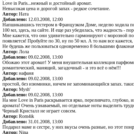
Love in Paris...нежный и достойный аромат.
Невысокая цена и дорогой запах - редкое сочетание.
Автор:
Ната
Добавлено:
12.03.2008, 12:00
Напшикавшись тестером в Французком Доме, неделю ходила по
100 мл, здесь, на сайте. И еще раз убедилась, что жадность - п
Мне кажется, что они удивительно гармонируют с морозной по
появляется! Пробуйте по 30, ну по 50 мл. А то нам все кажется
Не будешь же пользоваться одновременно 8 большими флаконами (
Автор:
Лола
Добавлено:
09.02.2008, 13:00
Обожаю этот аромат! У меня внушительная коллекция парфюмов
романтический, манящий, загадочный - и это всё о нём!!!
Автор:
нафаня
Добавлено:
09.02.2008, 13:00
простой, без изюминки, ничем не запоминающийся запах. таки
Автор:
Mysh'
Добавлено:
09.02.2008, 13:00
На мне Love in Paris раскрывается ярко, переливчато, глубоко, 
аромата! Очень узнаваемый, но отдельные ноты выделить трудно
Черный Кристалл не играет совсем.
Автор:
Rom4ik
Добавлено:
31.01.2008, 13:00
Подарил маме и сестре, у них вкусы очень разные, но этот пон
Автор:
Nina