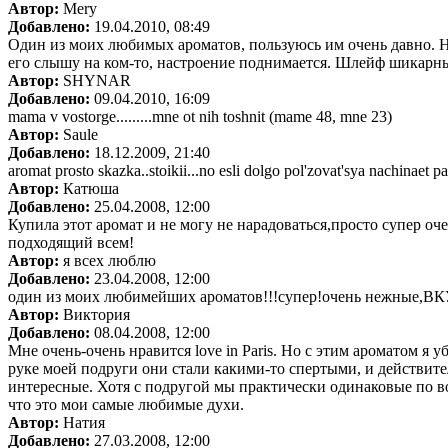
Автор:
Mery
Добавлено:
19.04.2010, 08:49
Один из моих любимых ароматов, пользуюсь им очень давно. Но
его слышу на ком-то, настроение поднимается. Шлейф шикарн
Автор:
SHYNAR
Добавлено:
09.04.2010, 16:09
mama v vostorge.........mne ot nih toshnit (mame 48, mne 23)
Автор:
Saule
Добавлено:
18.12.2009, 21:40
aromat prosto skazka..stoikii...no esli dolgo pol'zovat'sya nachinaet p
Автор:
Катюша
Добавлено:
25.04.2008, 12:00
Купила этот аромат и не могу не нарадоваться,просто супер оч
подходящий всем!
Автор:
я всех люблю
Добавлено:
23.04.2008, 12:00
один из моих любимейших ароматов!!!супер!очень нежные,ВКУ
Автор:
Виктория
Добавлено:
08.04.2008, 12:00
Мне очень-очень нравится love in Paris. Но с этим ароматом я у
руке моей подруги они стали какими-то спертыми, и действител
интересные. Хотя с подругой мы практически одинаковые по в
что это мои самые любимые духи.
Автор:
Натия
Добавлено:
27.03.2008, 12:00