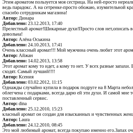
Этим ароматом пользуется моя сестрица. На ней-просто нереал
ведь парадокс. А на сетренке-просто обожаю, изумительной кра
спасибо сотрудникам магазина!
Автор:
Динара
Добавлено:
23.12.2013, 17:40
Прелестный аромат!Шикарные духи!Просто слов нет,описать всю
довольна!
Автор:
Алёна Оськина
Добавлено:
24.10.2013, 17:41
Очень классный аромат!!! Мой мужчина очень любит этот аром
Автор:
Айжан
Добавлено:
14.02.2013, 13:58
Этот аромат кому то идет, а кому то нет. У всех разные запахи
сходят. Самый лучший!!!!
Автор:
Ксения
Добавлено:
03.02.2012, 11:15
Однажды случайно купила в подарок подруге на 8 Марта неболь
облегчена с подарками, всегда дарю ей эти духи. И самой мне 
поставленный сервис.
Автор:
dina
Добавлено:
25.12.2010, 15:23
класный аромат он создан для изысканных и чувственных жен
Автор:
Laura
Добавлено:
24.12.2010, 08:45
Это мой любимый аромат, всегда покупаю именно его.Запах о