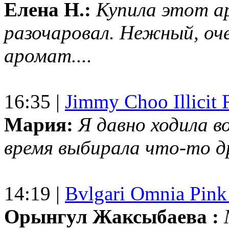
Елена Н.:
Купила этот а
разочаровал. Нежный, оч
аромат....
16:35 |
Jimmy Choo Illicit F
Мария:
Я давно ходила в
время выбирала что-то др
14:19 |
Bvlgari Omnia Pink
Орынгул Жаксыбаева :