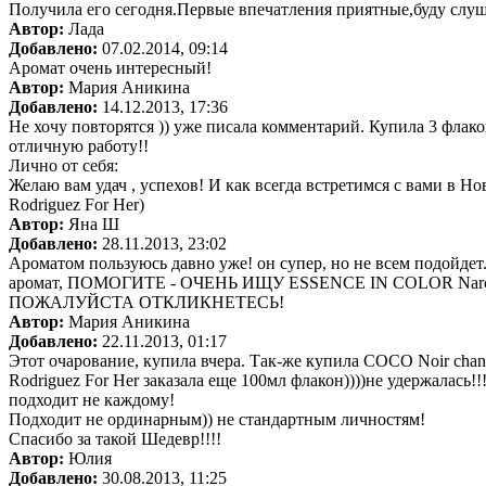
Получила его сегодня.Первые впечатления приятные,буду слуш
Автор:
Лада
Добавлено:
07.02.2014, 09:14
Аромат очень интересный!
Автор:
Мария Аникина
Добавлено:
14.12.2013, 17:36
Не хочу повторятся )) уже писала комментарий. Купила 3 флако
отличную работу!!
Лично от себя:
Желаю вам удач , успехов! И как всегда встретимся с вами в Н
Rodriguez For Her)
Автор:
Яна Ш
Добавлено:
28.11.2013, 23:02
Ароматом пользуюсь давно уже! он супер, но не всем подойдет
аромат, ПОМОГИТЕ - ОЧЕНЬ ИЩУ ESSENCE IN COLOR Narciso Ro
ПОЖАЛУЙСТА ОТКЛИКНЕТЕСЬ!
Автор:
Мария Аникина
Добавлено:
22.11.2013, 01:17
Этот очарование, купила вчера. Так-же купила COCO Noir chan
Rodriguez For Her заказала еще 100мл флакон))))не удержалась!!
подходит не каждому!
Подходит не ординарным)) не стандартным личностям!
Спасибо за такой Шедевр!!!!
Автор:
Юлия
Добавлено:
30.08.2013, 11:25