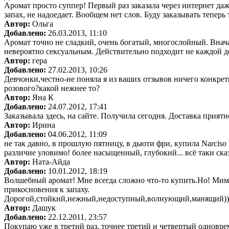
Аромат просто суппер! Первый раз заказала через интернет даж
запах, не надоедает. Вообщем нет слов. Буду заказывать теперь 
Автор:
Ольга
Добавлено:
26.03.2013, 11:10
Аромат точно не сладкий, очень богатый, многослойный. Внача
невероятно сексуальным. Действительно подходит не каждой де
Автор:
гера
Добавлено:
27.02.2013, 10:26
Девчонки,честно-не поняла я из ваших отзывов ничего конкрет
розового?какой нежнее то?
Автор:
Яна К
Добавлено:
24.07.2012, 17:41
Заказывала здесь, на сайте. Получила сегодня. Доставка прият
Автор:
Ирина
Добавлено:
04.06.2012, 11:09
не так давно, в прошлую пятницу, в дьюти фри, купила Narciso R
различие уловимо! более насыщенный, глубокий... всё таки сказ
Автор:
Ната-Айда
Добавлено:
10.01.2012, 18:19
Волшебный аромат! Мне всегда сложно что-то купить.Но! Мимо 
прикосновения к запаху.
Дорогой,стойкий,нежный,недоступный,волнующий,манящий))
Автор:
Дашук
Добавлено:
22.12.2011, 23:57
Покупаю уже в третий раз, точнее третий и четвертый одновр