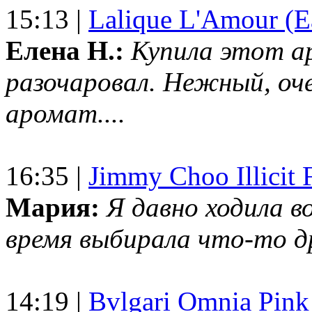
15:13 |
Lalique L'Amour (E
Елена Н.:
Купила этот а
разочаровал. Нежный, оч
аромат....
16:35 |
Jimmy Choo Illicit F
Мария:
Я давно ходила в
время выбирала что-то др
14:19 |
Bvlgari Omnia Pink