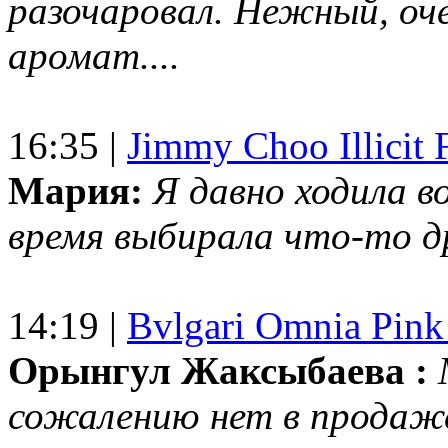
разочаровал. Нежный, оч
аромат....
16:35 |
Jimmy Choo Illicit F
Мария:
Я давно ходила в
время выбирала что-то др
14:19 |
Bvlgari Omnia Pink
Орынгул Жаксыбаева :
сожалению нет в продаж