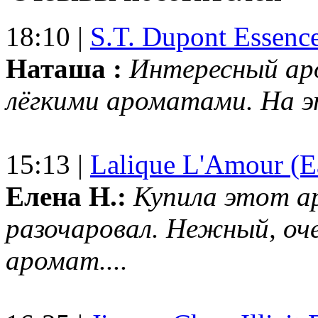
18:10 |
S.T. Dupont Essenc
Наташа :
Интересный ар
лёгкими ароматами. На 
15:13 |
Lalique L'Amour (E
Елена Н.:
Купила этот а
разочаровал. Нежный, оч
аромат....