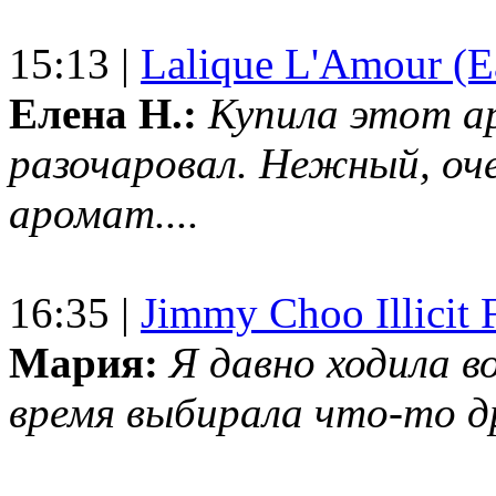
15:13 |
Lalique L'Amour (E
Елена Н.:
Купила этот а
разочаровал. Нежный, оч
аромат....
16:35 |
Jimmy Choo Illicit F
Мария:
Я давно ходила в
время выбирала что-то др