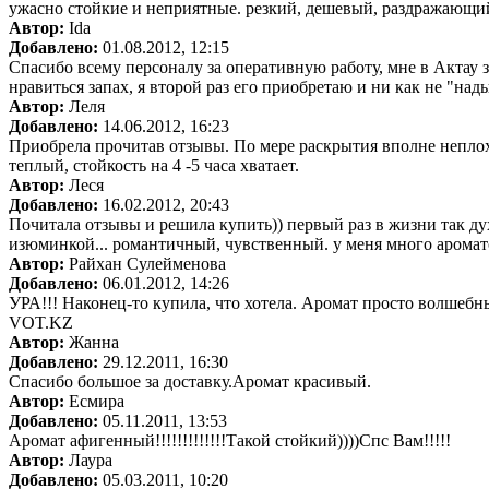
ужасно стойкие и неприятные. резкий, дешевый, раздражающий 
Автор:
Ida
Добавлено:
01.08.2012, 12:15
Спасибо всему персоналу за оперативную работу, мне в Актау з
нравиться запах, я второй раз его приобретаю и ни как не "на
Автор:
Леля
Добавлено:
14.06.2012, 16:23
Приобрела прочитав отзывы. По мере раскрытия вполне неплохо
теплый, стойкость на 4 -5 часа хватает.
Автор:
Леся
Добавлено:
16.02.2012, 20:43
Почитала отзывы и решила купить)) первый раз в жизни так ду
изюминкой... романтичный, чувственный. у меня много ароматов
Автор:
Райхан Сулейменова
Добавлено:
06.01.2012, 14:26
УРА!!! Наконец-то купила, что хотела. Аромат просто волшебн
VOT.KZ
Автор:
Жанна
Добавлено:
29.12.2011, 16:30
Спасибо большое за доставку.Аромат красивый.
Автор:
Есмира
Добавлено:
05.11.2011, 13:53
Аромат афигенный!!!!!!!!!!!!!Такой стойкий))))Спс Вам!!!!!
Автор:
Лаура
Добавлено:
05.03.2011, 10:20