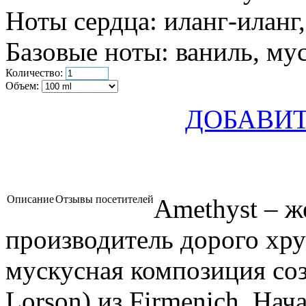
Ноты сердца:
иланг-иланг,
Базовые ноты:
ваниль, му
Количество:
Объем:
ДОБАВИТ
Описание
Отзывы посетителей
Amethyst – ж
производитель дорого хру
мускусная композиция соз
Lorson) из Firmenich. На