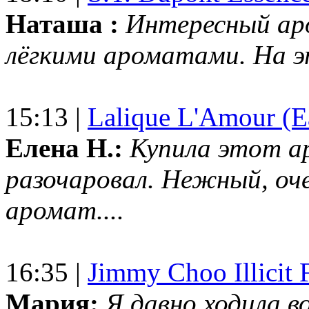
Наташа :
Интересный ар
лёгкими ароматами. На 
15:13 |
Lalique L'Amour (E
Елена Н.:
Купила этот а
разочаровал. Нежный, оч
аромат....
16:35 |
Jimmy Choo Illicit F
Мария:
Я давно ходила в