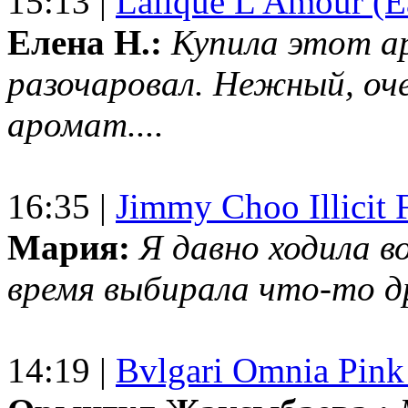
15:13 |
Lalique L'Amour (E
Елена Н.:
Купила этот а
разочаровал. Нежный, оч
аромат....
16:35 |
Jimmy Choo Illicit F
Мария:
Я давно ходила в
время выбирала что-то др
14:19 |
Bvlgari Omnia Pink