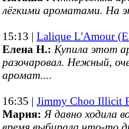
лёгкими ароматами. На 
15:13 |
Lalique L'Amour (E
Елена Н.:
Купила этот а
разочаровал. Нежный, оч
аромат....
16:35 |
Jimmy Choo Illicit F
Мария:
Я давно ходила в
время выбирала что-то др