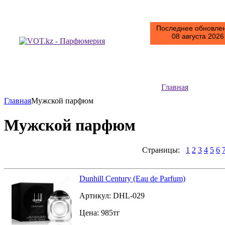
Последнее обновлен
08 августа 2026 
Главная
Главная
Мужской парфюм
Мужской парфюм
Страницы:
1
2
3
4
5
6
Dunhill Century (Eau de Parfum)
Артикул:
DHL-029
Цена:
985
тг