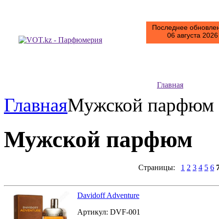
Последнее обновлен
06 августа 2026 
Главная
Главная
Мужской парфю
Мужской парфюм
Страницы:
1
2
3
4
5
6
Davidoff Adventure
Артикул:
DVF-001