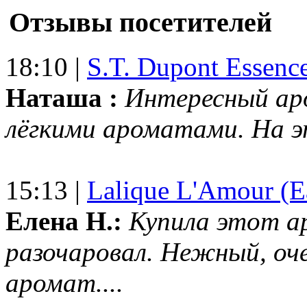
Отзывы посетителей
18:10 |
S.T. Dupont Essenc
Наташа :
Интересный ар
лёгкими ароматами. На 
15:13 |
Lalique L'Amour (E
Елена Н.:
Купила этот а
разочаровал. Нежный, оч
аромат....