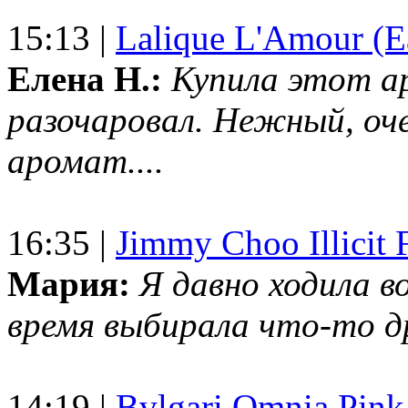
15:13 |
Lalique L'Amour (E
Елена Н.:
Купила этот а
разочаровал. Нежный, оч
аромат....
16:35 |
Jimmy Choo Illicit F
Мария:
Я давно ходила в
время выбирала что-то др
14:19 |
Bvlgari Omnia Pink