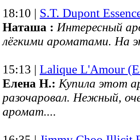
18:10 |
S.T. Dupont Essenc
Наташа :
Интересный ар
лёгкими ароматами. На 
15:13 |
Lalique L'Amour (E
Елена Н.:
Купила этот а
разочаровал. Нежный, оч
аромат....
16:35 |
Jimmy Choo Illicit F