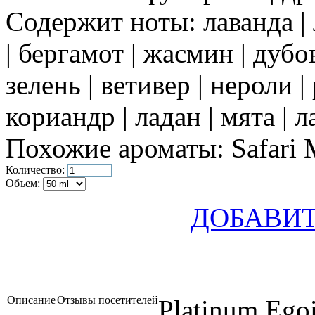
Содержит ноты:
лаванда | 
| бергамот | жасмин | дубо
зелень | ветивер | нероли |
кориандр | ладан | мята | 
Похожие ароматы:
Safari 
Количество:
Объем:
ДОБАВИТ
Описание
Отзывы посетителей
Platinum Egoi