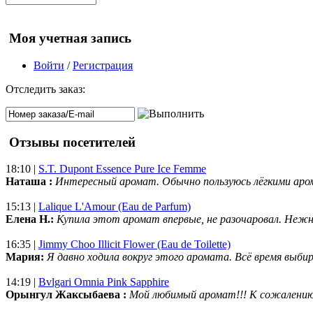
Моя учетная запись
Войти
/
Регистрация
Отследить заказ:
Отзывы посетителей
18:10 |
S.T. Dupont Essence Pure Ice Femme
Наташа :
Интересный аромат. Обычно пользуюсь лёгкими аро
15:13 |
Lalique L'Amour (Eau de Parfum)
Елена Н.:
Купила этот аромат впервые, не разочаровал. Нежн
16:35 |
Jimmy Choo Illicit Flower (Eau de Toilette)
Мария:
Я давно ходила вокруг этого аромата. Всё время выбир
14:19 |
Bvlgari Omnia Pink Sapphire
Орынгул Жаксыбаева :
Мой любимый аромат!!! К сожалени