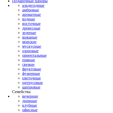
Подарочные наборы
альдегидные
амбровые
ароматные
водные
восточные
древесные
зеленые
кожаные
морские
мускусные
озоновые
ориентальные
пряные
свежие
фруктовые
фужерные
цветочные
цитрусовые
шипровые
Семейства
вечерние
дневные
клубные
офисные