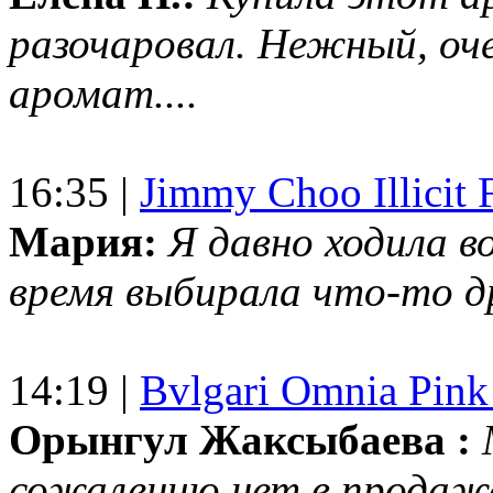
разочаровал. Нежный, оч
аромат....
16:35 |
Jimmy Choo Illicit F
Мария:
Я давно ходила в
время выбирала что-то др
14:19 |
Bvlgari Omnia Pink
Орынгул Жаксыбаева :
сожалению нет в продаж