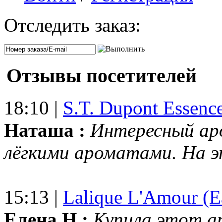
Отследить заказ:
Отзывы посетителей
18:10 |
S.T. Dupont Essenc
Наташа :
Интересный ар
лёгкими ароматами. На 
15:13 |
Lalique L'Amour (E
Елена Н.:
Купила этот а