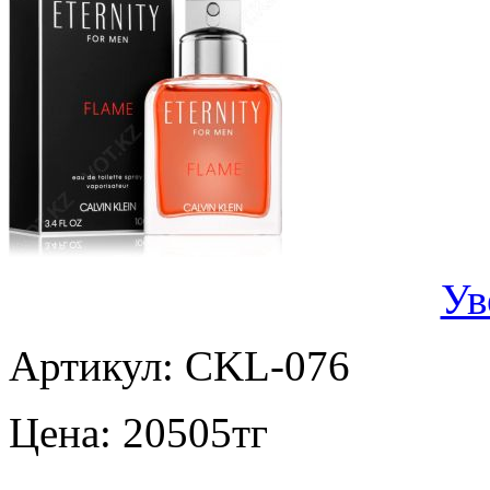
Ув
Артикул:
CKL-076
Цена:
20505
тг