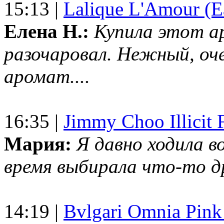
15:13 |
Lalique L'Amour (E
Елена Н.:
Купила этот а
разочаровал. Нежный, оч
аромат....
16:35 |
Jimmy Choo Illicit F
Мария:
Я давно ходила в
время выбирала что-то др
14:19 |
Bvlgari Omnia Pink