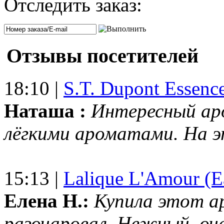
Отследить заказ:
Отзывы посетителей
18:10 |
S.T. Dupont Essenc
Наташа :
Интересный ар
лёгкими ароматами. На 
15:13 |
Lalique L'Amour (E
Елена Н.:
Купила этот а
разочаровал. Нежный, оч