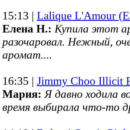
15:13 |
Lalique L'Amour (E
Елена Н.:
Купила этот а
разочаровал. Нежный, оч
аромат....
16:35 |
Jimmy Choo Illicit F
Мария:
Я давно ходила в
время выбирала что-то др