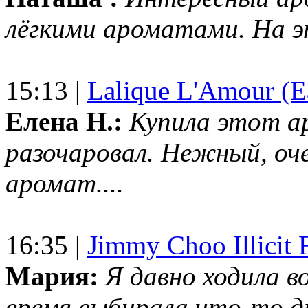
лёгкими ароматами. На 
15:13 |
Lalique L'Amour (E
Елена Н.:
Купила этот а
разочаровал. Нежный, оч
аромат....
16:35 |
Jimmy Choo Illicit F
Мария:
Я давно ходила в
время выбирала что-то др