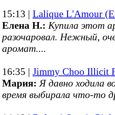
15:13 |
Lalique L'Amour (E
Елена Н.:
Купила этот а
разочаровал. Нежный, оч
аромат....
16:35 |
Jimmy Choo Illicit F
Мария:
Я давно ходила в
время выбирала что-то др