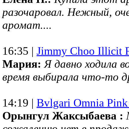
разочаровал. Нежный, оч
аромат....
16:35 |
Jimmy Choo Illicit F
Мария:
Я давно ходила в
время выбирала что-то др
14:19 |
Bvlgari Omnia Pink
Орынгул Жаксыбаева :
сожалению нет в продаж