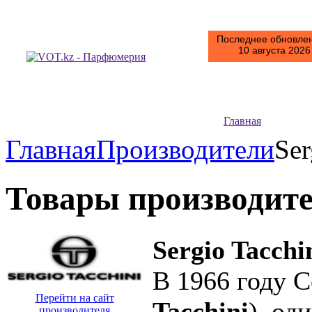
Последнее обновлен
10 августа 2026 
Главная
Главная
Производители
Ser
Товары производит
Sergio Tacchi
В 1966 году 
Перейти на сайт
Tacchini
), од
производителя