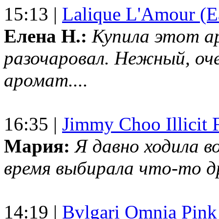
15:13 |
Lalique L'Amour (E
Елена Н.:
Купила этот а
разочаровал. Нежный, оч
аромат....
16:35 |
Jimmy Choo Illicit F
Мария:
Я давно ходила в
время выбирала что-то др
14:19 |
Bvlgari Omnia Pink