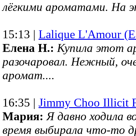
лёгкими ароматами. На 
15:13 |
Lalique L'Amour (E
Елена Н.:
Купила этот а
разочаровал. Нежный, оч
аромат....
16:35 |
Jimmy Choo Illicit F
Мария:
Я давно ходила в
время выбирала что-то др