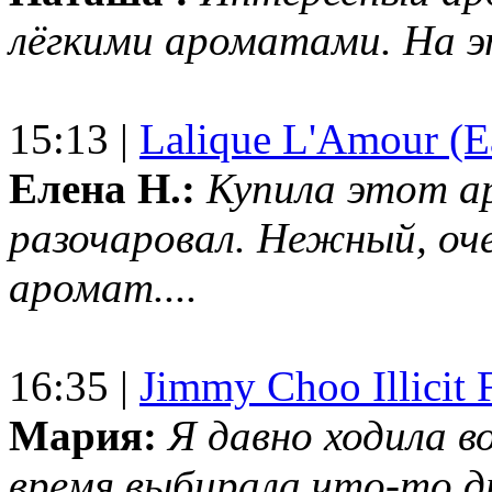
лёгкими ароматами. На 
15:13 |
Lalique L'Amour (E
Елена Н.:
Купила этот а
разочаровал. Нежный, оч
аромат....
16:35 |
Jimmy Choo Illicit F
Мария:
Я давно ходила в
время выбирала что-то др