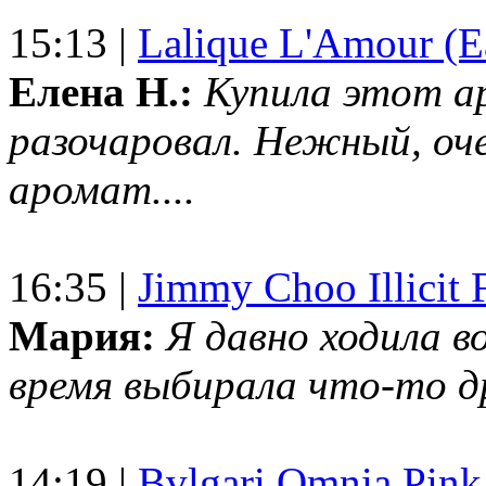
15:13 |
Lalique L'Amour (E
Елена Н.:
Купила этот а
разочаровал. Нежный, оч
аромат....
16:35 |
Jimmy Choo Illicit F
Мария:
Я давно ходила в
время выбирала что-то др
14:19 |
Bvlgari Omnia Pink