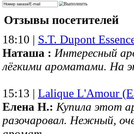
Отзывы посетителей
18:10 |
S.T. Dupont Essenc
Наташа :
Интересный ар
лёгкими ароматами. На 
15:13 |
Lalique L'Amour (E
Елена Н.:
Купила этот а
разочаровал. Нежный, оч
аромат....