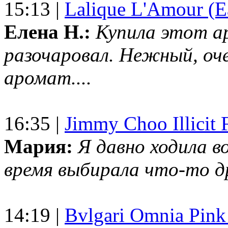
15:13 |
Lalique L'Amour (E
Елена Н.:
Купила этот а
разочаровал. Нежный, оч
аромат....
16:35 |
Jimmy Choo Illicit F
Мария:
Я давно ходила в
время выбирала что-то др
14:19 |
Bvlgari Omnia Pink