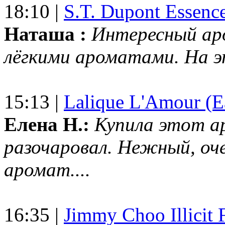
18:10 |
S.T. Dupont Essenc
Наташа :
Интересный ар
лёгкими ароматами. На 
15:13 |
Lalique L'Amour (E
Елена Н.:
Купила этот а
разочаровал. Нежный, оч
аромат....
16:35 |
Jimmy Choo Illicit F