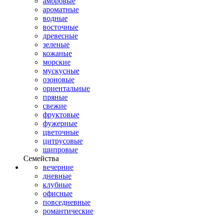
амбровые
ароматные
водные
восточные
древесные
зеленые
кожаные
морские
мускусные
озоновые
ориентальные
пряные
свежие
фруктовые
фужерные
цветочные
цитрусовые
шипровые
Семейства
вечерние
дневные
клубные
офисные
повседневные
романтические