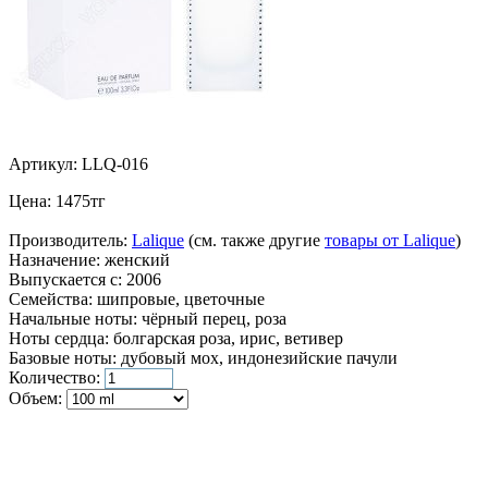
Артикул:
LLQ-016
Цена:
1475
тг
Производитель:
Lalique
(см. также другие
товары от Lalique
)
Назначение:
женский
Выпускается с:
2006
Семейства:
шипровые, цветочные
Начальные ноты:
чёрный перец, роза
Ноты сердца:
болгарская роза, ирис, ветивер
Базовые ноты:
дубовый мох, индонезийские пачули
Количество:
Объем: