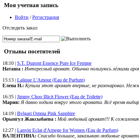
Моя учетная запись
Войти
/
Регистрация
Отследить заказ:
Отзывы посетителей
18:10 |
S.T. Dupont Essence Pure Ice Femme
Наташа :
Интересный аромат. Обычно пользуюсь лёгкими аро
15:13 |
Lalique L'Amour (Eau de Parfum)
Елена Н.:
Купила этот аромат впервые, не разочаровал. Нежн
16:35 |
Jimmy Choo Illicit Flower (Eau de Toilette)
Мария:
Я давно ходила вокруг этого аромата. Всё время выбир
14:19 |
Bvlgari Omnia Pink Sapphire
Орынгул Жаксыбаева :
Мой любимый аромат!!! К сожалени
12:27 |
Lanvin Eclat d'Arpege for Women (Eau de Parfum)
ВАЛЕНТИНА:
Спасибо большое, заказываю любимые ароматы